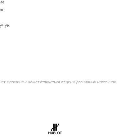
ие
ан
учук
нет-магазина и может отличаться от цен в розничных магазинах.