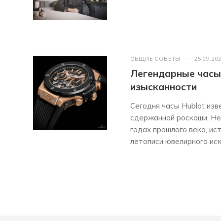
ОБЩИЕ СОВЕТЫ
—
25.09.20
Легендарные часы 
изысканности
Сегодня часы Hublot из
сдержанной роскоши. Нес
годах прошлого века, ис
летописи ювелирного иск