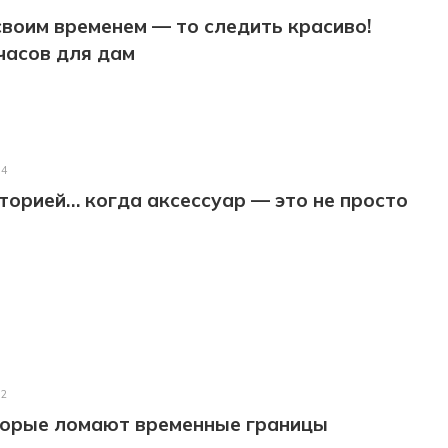
 своим временем — то следить красиво!
часов для дам
24
торией… когда аксессуар — это не просто
22
оторые ломают временные границы