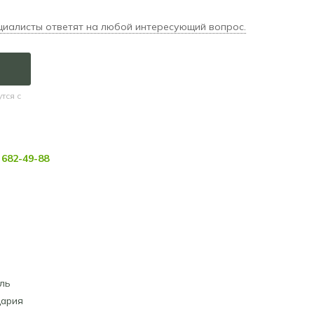
циалисты ответят на любой интересующий вопрос.
тся с
682-49-88
ль
ария