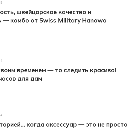
25
сть, швейцарское качество и
 — комбо от Swiss Military Hanowa
24
 своим временем — то следить красиво!
часов для дам
24
торией… когда аксессуар — это не просто