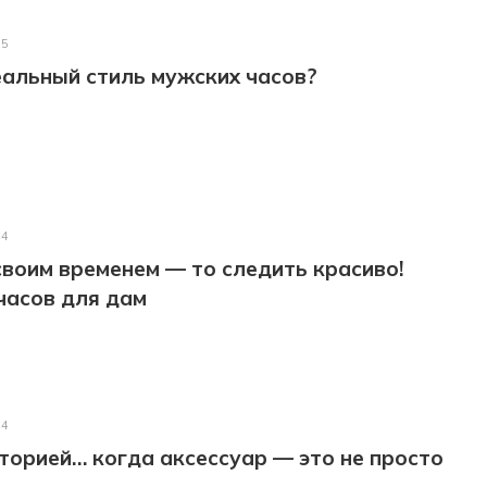
25
еальный стиль мужских часов?
24
 своим временем — то следить красиво!
часов для дам
24
торией… когда аксессуар — это не просто