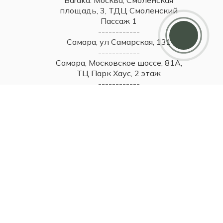
Baraka: Москва, Смоленская
площадь, 3, ТДЦ Смоленский
Дарим 5000 балов
Пассаж 1
Мы ценим своих клиентов и в качестве
------------
благодарности зачисляем 5 000 бонусов за
регистрацию
Самара, ул Самарская, 131
------------
Самара, Московское шоссе, 81А,
ТЦ Парк Хаус, 2 этаж
------------
Тольятти, ул. Юбилейная, 40,
МТДЦ "Вега", 1 этаж
2026 © Britzo: Брендовые украшения / Все права защищены