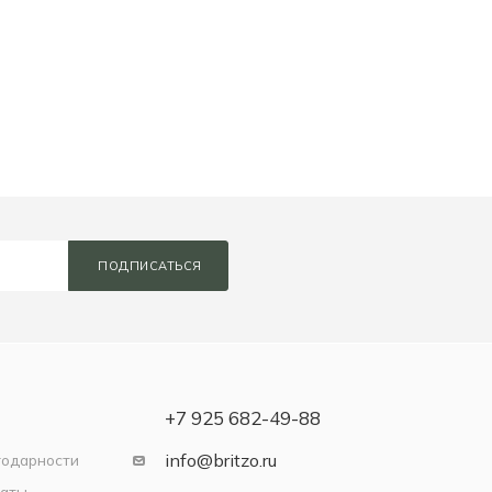
ПОДПИСАТЬСЯ
+7 925 682-49-88
info@britzo.ru
годарности
латы