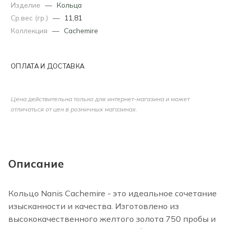
Изделие
—
Кольца
Ср.вес (гр.)
—
11,81
Коллекция
—
Cachemire
ОПЛАТА И ДОСТАВКА
Цена действительна только для интернет-магазина и может
отличаться от цен в розничных магазинах.
Описание
Кольцо Nanis Cachemire - это идеальное сочетание
изысканности и качества. Изготовлено из
высококачественного желтого золота 750 пробы и