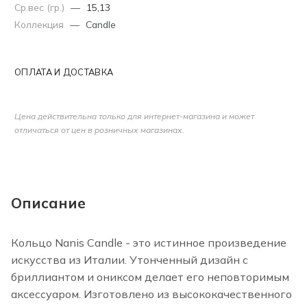
Ср.вес (гр.)
—
15,13
Коллекция
—
Candle
ОПЛАТА И ДОСТАВКА
Цена действительна только для интернет-магазина и может
отличаться от цен в розничных магазинах.
Описание
Кольцо Nanis Candle - это истинное произведение
искусства из Италии. Утонченный дизайн с
бриллиантом и ониксом делает его неповторимым
аксессуаром. Изготовлено из высококачественного