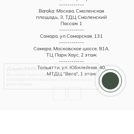
------------
Baraka: Москва, Смоленская
площадь, 3, ТДЦ Смоленский
Пассаж 1
------------
Самара, ул Самарская, 131
------------
Самара, Московское шоссе, 81А,
ТЦ Парк Хаус, 2 этаж
------------
Тольятти, ул. Юбилейная, 40,
Дарим 5000 балов
МТДЦ "Вега", 1 этаж
Мы ценим своих клиентов и в качестве
благодарности зачисляем 5 000 бонусов за
регистрацию
2026 © Britzo: Брендовые украшения / Все права защищены