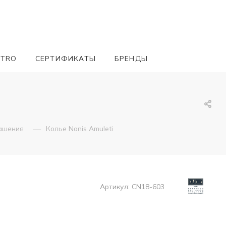
ETRO
СЕРТИФИКАТЫ
БРЕНДЫ
—
ашения
Колье Nanis Amuleti
Артикул:
CN18-603