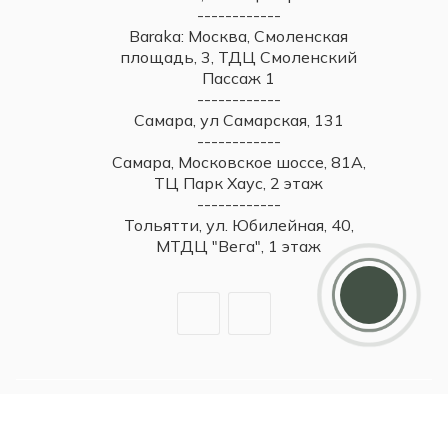
------------
Baraka: Москва, Смоленская
площадь, 3, ТДЦ Смоленский
Пассаж 1
------------
Самара, ул Самарская, 131
------------
Самара, Московское шоссе, 81А,
ТЦ Парк Хаус, 2 этаж
------------
Тольятти, ул. Юбилейная, 40,
МТДЦ "Вега", 1 этаж
Дарим 5000 балов
Мы ценим своих клиентов и в качестве
благодарности зачисляем 5 000 бонусов за
регистрацию
2026 © Britzo: Брендовые украшения / Все права защищены