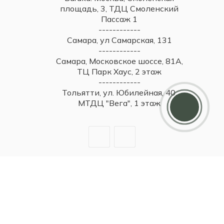
площадь, 3, ТДЦ Смоленский
Пассаж 1
------------
Самара, ул Самарская, 131
------------
Самара, Московское шоссе, 81А,
ТЦ Парк Хаус, 2 этаж
------------
Дарим 5000 балов
Тольятти, ул. Юбилейная, 40,
Мы ценим своих клиентов и в качестве
МТДЦ "Вега", 1 этаж
благодарности зачисляем 5 000 бонусов за
регистрацию
2026 © Britzo: Брендовые украшения / Все права защищены