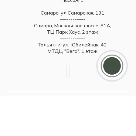
------------
Самара, ул Самарская, 131
------------
Самара, Московское шоссе, 81А,
ТЦ Парк Хаус, 2 этаж
------------
Тольятти, ул. Юбилейная, 40,
МТДЦ "Вега", 1 этаж
Дарим 5000 балов
Мы ценим своих клиентов и в качестве
благодарности зачисляем 5 000 бонусов за
регистрацию
2026 © Britzo: Брендовые украшения / Все права защищены