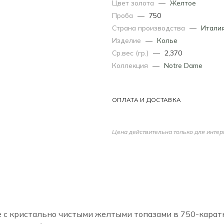
Цвет золота
—
Желтое
Проба
—
750
Страна производства
—
Итали
Изделие
—
Колье
Ср.вес (гр.)
—
2,370
Коллекция
—
Notre Dame
ОПЛАТА И ДОСТАВКА
Цена действительна только для интер
ие с кристально чистыми желтыми топазами в 750-карат