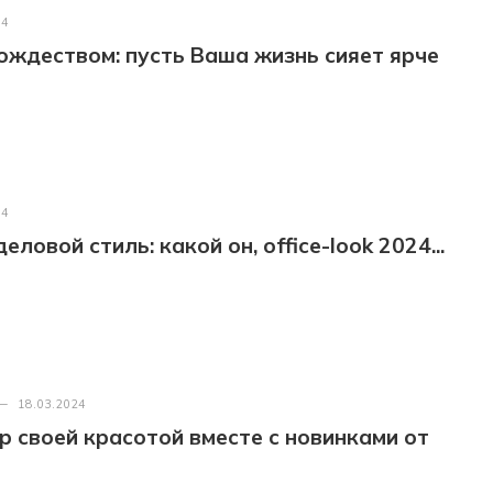
24
ождеством: пусть Ваша жизнь сияет ярче
24
ловой стиль: какой он, office-look 2024...
—
18.03.2024
р своей красотой вместе с новинками от