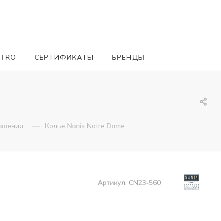
ETRO
СЕРТИФИКАТЫ
БРЕНДЫ
—
ашения
Колье Nanis Notre Dame
Артикул:
CN23-560