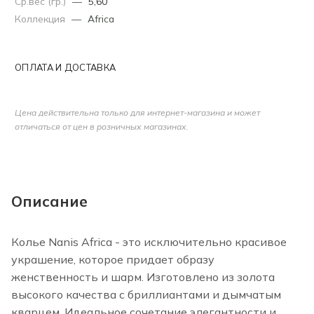
Ср.вес (гр.)
—
5,60
Коллекция
—
Africa
ОПЛАТА И ДОСТАВКА
Цена действительна только для интернет-магазина и может
отличаться от цен в розничных магазинах.
Описание
Колье Nanis Africa - это исключительно красивое
украшение, которое придает образу
женственность и шарм. Изготовлено из золота
высокого качества с бриллиантами и дымчатым
кварцем. Идеальное сочетание элегантности и