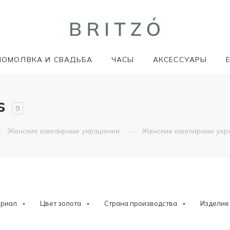
ПОМОЛВКА И СВАДЬБА
ЧАСЫ
АКСЕССУАРЫ
s
9
—
—
Женские ювелирные украшения
Женские ювелирные укр
ериал
Цвет золота
Страна производства
Изделие