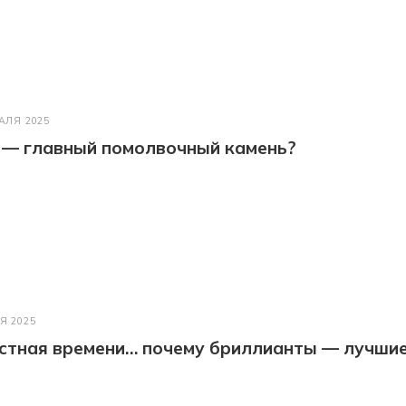
АЛЯ 2025
 — главный помолвочный камень?
Я 2025
астная времени… почему бриллианты — лучши