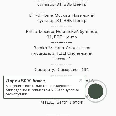
бульвар, 31, ВЭБ Центр
------------
ETRO Home: Москва, Новинский
бульвар, 31, ВЭБ Центр
------------
Britzo: Москва, Новинский бульвар,
31, ВЭБ Центр
------------
Baraka: Москва, Смоленская
площадь, 3, ТДЦ Смоленский
Пассаж 1
------------
Самара, ул Самарская, 131
------------
Самара, Московское шоссе, 81А,
Дарим 5000 балов
ТЦ Парк Хаус, 2 этаж
Мы ценим своих клиентов и в качестве
благодарности зачисляем 5 000 бонусов за
------------
регистрацию
Тольятти, ул. Юбилейная, 40,
МТДЦ "Вега", 1 этаж