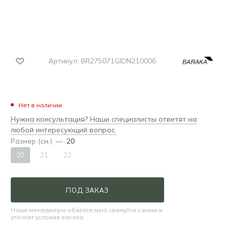
Артикул:
BR275071GIDN210006
Нет в наличии
Нужна консультация? Наши специалисты ответят на
любой интересующий вопрос.
Размер (см.)
—
20
20
21
22
ПОД ЗАКАЗ
Наши менеджеры обязательно свяжутся с вами и
уточнят условия заказа