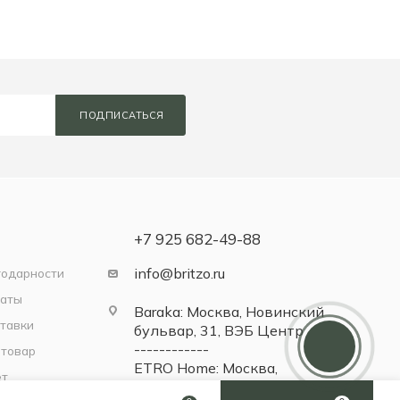
ПОДПИСАТЬСЯ
+7 925 682-49-88
info@britzo.ru
годарности
латы
Baraka: Москва, Новинский
Дарим 5000 балов
тавки
бульвар, 31, ВЭБ Центр
Мы ценим своих клиентов и в
------------
 товар
качестве благодарности зачисляем 5
ETRO Home: Москва,
000 бонусов за регистрацию
ет
Новинский бульвар, 31, ВЭБ