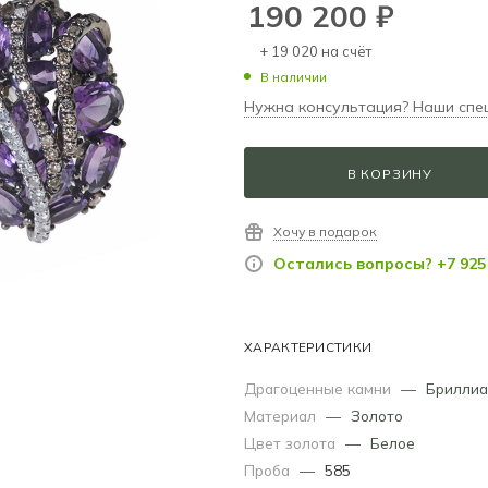
190 200
₽
+ 19 020 на счёт
В наличии
Нужна консультация? Наши спе
В КОРЗИНУ
Хочу в подарок
Остались вопросы? +7 925 
ХАРАКТЕРИСТИКИ
Драгоценные камни
—
Бриллиа
Материал
—
Золото
Цвет золота
—
Белое
Проба
—
585