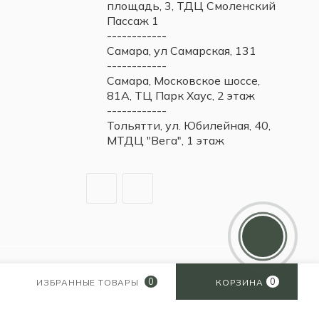
площадь, 3, ТДЦ Смоленский
Пассаж 1
------------
Самара, ул Самарская, 131
------------
Самара, Московское шоссе,
81А, ТЦ Парк Хаус, 2 этаж
------------
Тольятти, ул. Юбилейная, 40,
МТДЦ "Вега", 1 этаж
Дарим 5000 балов
Мы ценим своих клиентов и в
качестве благодарности зачисляем 5
000 бонусов за регистрацию
0
0
ИЗБРАННЫЕ ТОВАРЫ
КОРЗИНА