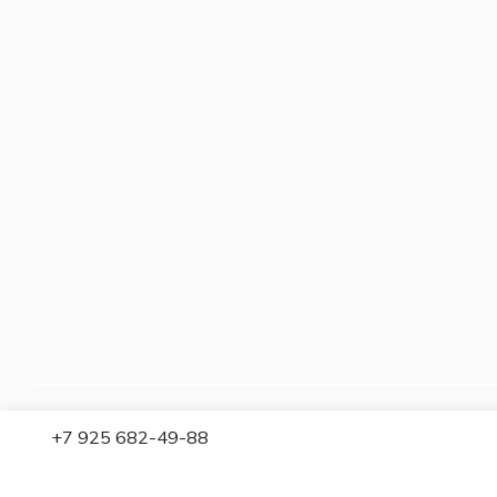
+7 925 682-49-88
2026 © Britzo: Брендовые украшения / Все права защищены