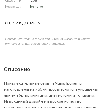
Ср.вес (гр.)
—
8,38
Коллекция
—
Ipanema
ОПЛАТА И ДОСТАВКА
Цена действительна только для интернет-магазина и может
отличаться от цен в розничных магазинах.
Описание
Привлекательные серьги Nanis Ipanema
изготовлены из 750-й пробы золота и украшены
яркими бриллиантами, аметистами и топазами.
Изысканный дизайн и высокое качество
материалов делают их идеальным украшением