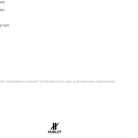
ие
ан
учук
нет-магазина и может отличаться от цен в розничных магазинах.