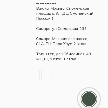
------------
Baraka: Москва, Смоленская
площадь, 3, ТДЦ Смоленский
Пассаж 1
------------
Самара, ул Самарская, 131
------------
Самара, Московское шоссе,
81А, ТЦ Парк Хаус, 2 этаж
------------
Тольятти, ул. Юбилейная, 40,
МТДЦ "Вега", 1 этаж
Дарим 5000 балов
Мы ценим своих клиентов и в
качестве благодарности зачисляем 5
000 бонусов за регистрацию