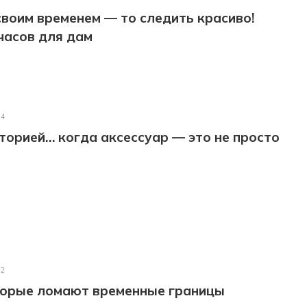
 своим временем — то следить красиво!
часов для дам
24
торией… когда аксессуар — это не просто
22
оторые ломают временные границы