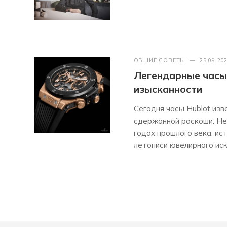
ОБЩИЕ СОВЕТЫ
—
25.09.20
Легендарные часы 
изысканности
Сегодня часы Hublot из
сдержанной роскоши. Нес
годах прошлого века, ис
летописи ювелирного иск