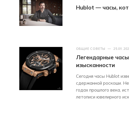
Hublot — часы, к
ОБЩИЕ СОВЕТЫ
—
25.09.20
Легендарные часы 
изысканности
Сегодня часы Hublot из
сдержанной роскоши. Нес
годах прошлого века, ис
летописи ювелирного иск