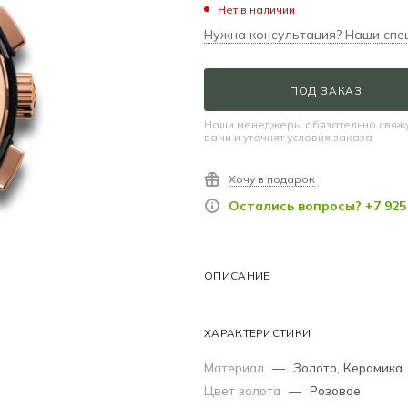
Нет в наличии
Нужна консультация? Наши спе
ПОД ЗАКАЗ
Наши менеджеры обязательно свяжу
вами и уточнят условия заказа
Хочу в подарок
Остались вопросы? +7 925 
ОПИСАНИЕ
ХАРАКТЕРИСТИКИ
Материал
—
Золото
,
Керамика
Цвет золота
—
Розовое