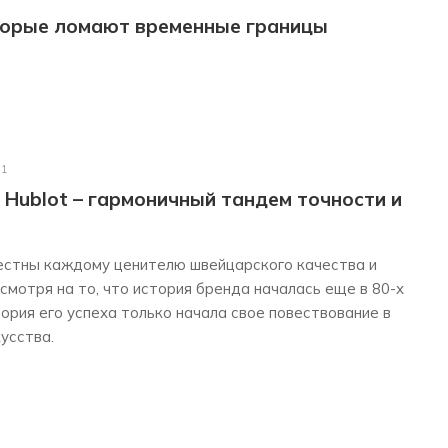
оторые ломают временные границы
21
Hublot – гармоничный тандем точности и
вестны каждому ценителю швейцарского качества и
мотря на то, что история бренда началась еще в 80-х
тория его успеха только начала свое повествование в
усства.