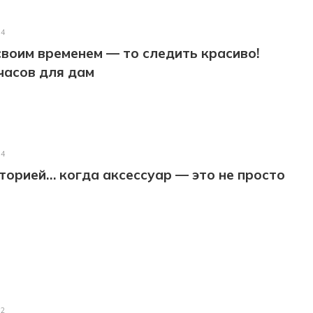
24
 своим временем — то следить красиво!
часов для дам
24
торией… когда аксессуар — это не просто
22