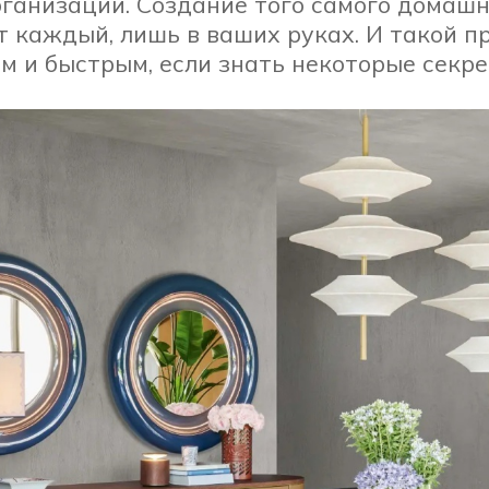
рганизации. Создание того самого домашн
т каждый, лишь в ваших руках. И такой п
м и быстрым, если знать некоторые секре