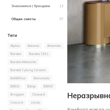
Знакомимся с брендами
13
Общие советы
97
Теги
Alpina
Antonini
Artemide
Baraka
Baraka 316 L
Baraka Meteorite
Barakà Cyborg Ceramic
Bell&Ross
Benvenuto
BIBiGI
Bibigi
BIBIGI'
Неразрывна
Broggian
Chopard
Concord
corum
Комфорт всегда ша