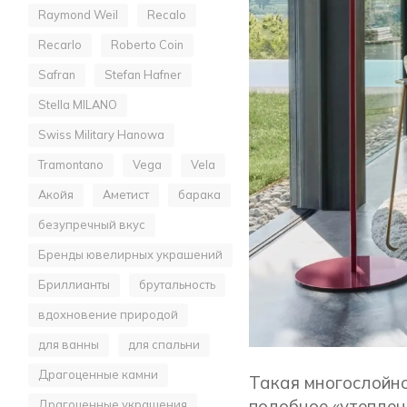
Raymond Weil
Recalo
Recarlo
Roberto Coin
Safran
Stefan Hafner
Stella MILANO
Swiss Military Hanowa
Tramontano
Vega
Vela
Акойя
Аметист
барака
безупречный вкус
Бренды ювелирных украшений
Бриллианты
брутальность
вдохновение природой
для ванны
для спальни
Драгоценные камни
Такая многослойно
подобное «утеплен
Драгоценные украшения