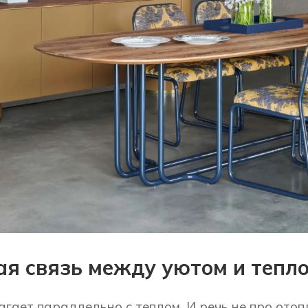
я связь между уютом и тепл
гает параллельно с теплом. И речь не про отоп