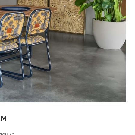
ом
ление.