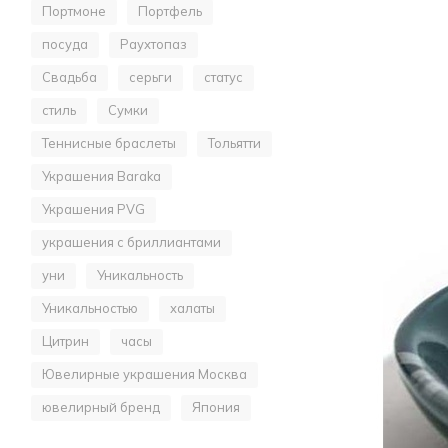
Портмоне
Портфель
посуда
Раухтопаз
Свадьба
серьги
статус
стиль
Сумки
Теннисные браслеты
Тольятти
Украшения Baraka
Украшения PVG
украшения с бриллиантами
уни
Уникальность
Уникальностью
халаты
Цитрин
часы
Ювелирные украшения Москва
ювелирный бренд
Япония