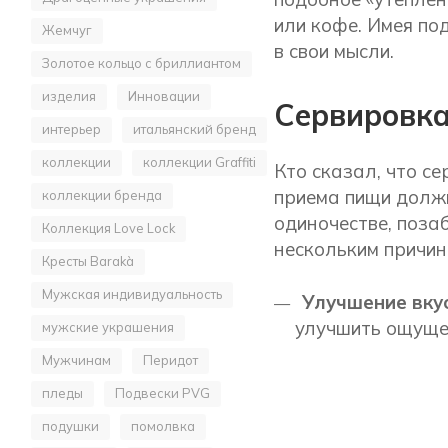
или кофе. Имея по
Жемчуг
в свои мысли.
Золотое кольцо с бриллиантом
изделия
Инновации
Сервировка
интерьер
итальянский бренд
коллекции
коллекции Graffiti
Кто сказал, что с
приема пищи должн
коллекции бренда
одиночестве, поза
Коллекция Love Lock
нескольким причин
Кресты Barakà
Мужская индивидуальность
Улучшение вку
улучшить ощуще
мужские украшения
Мужчинам
Перидот
пледы
Подвески PVG
подушки
помолвка