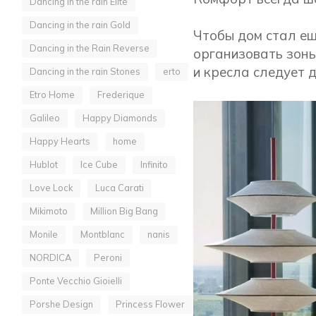
Dancing in the rain Elite
Dancing in the rain Gold
Чтобы дом стал ещ
Dancing in the Rain Reverse
организовать зоны
и кресла следует 
Dancing in the rain Stones
erto
Etro Home
Frederique
Galileo
Happy Diamonds
Happy Hearts
home
Hublot
Ice Cube
Infinito
Love Lock
Luca Carati
Mikimoto
Million Big Bang
Monile
Montblanc
nanis
NORDICA
Peroni
Ponte Vecchio Gioielli
Porshe Design
Princess Flower