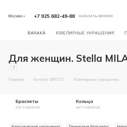
+7 925 682-49-88
Москва
ЗАКАЗАТЬ ЗВОНОК
BARAKÀ
ЮВЕЛИРНЫЕ УКРАШЕНИЯ
Для женщин. Stella MIL
2
—
—
Главная
Каталог BRITZO
Ювелирные украшения
Браслеты
Кольца
235 ТОВАРОВ
447 ТОВАРОВ
Классические украшения
Теннисные браслеты
Happ