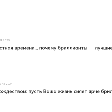
Я 2025
астная времени… почему бриллианты — лучши
БРЯ 2024
ождеством: пусть Ваша жизнь сияет ярче бри