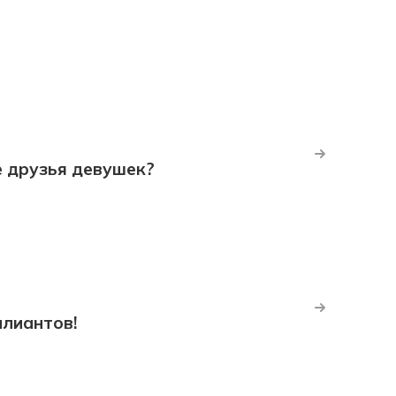
е друзья девушек?
ллиантов!