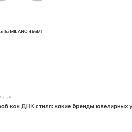
tella MILANO 466MI
А 2026
об как ДНК стиля: какие бренды ювелирных у