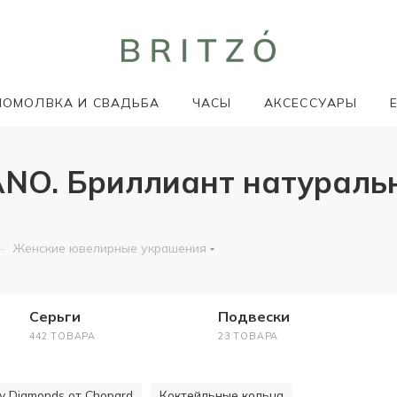
ПОМОЛВКА И СВАДЬБА
ЧАСЫ
АКСЕССУАРЫ
ANO. Бриллиант натураль
—
Женские ювелирные украшения
Серьги
Подвески
442 ТОВАРА
23 ТОВАРА
y Diamonds от Chopard
Коктейльные кольца