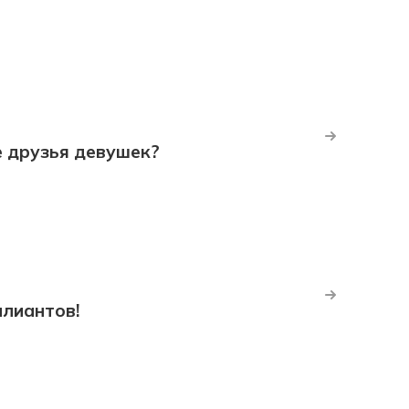
е друзья девушек?
ллиантов!