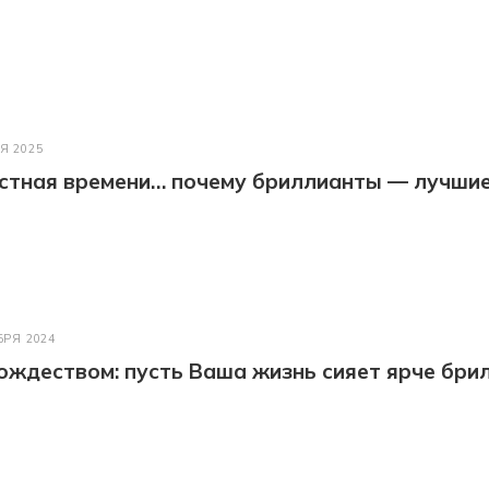
Я 2025
астная времени… почему бриллианты — лучши
БРЯ 2024
ождеством: пусть Ваша жизнь сияет ярче бри