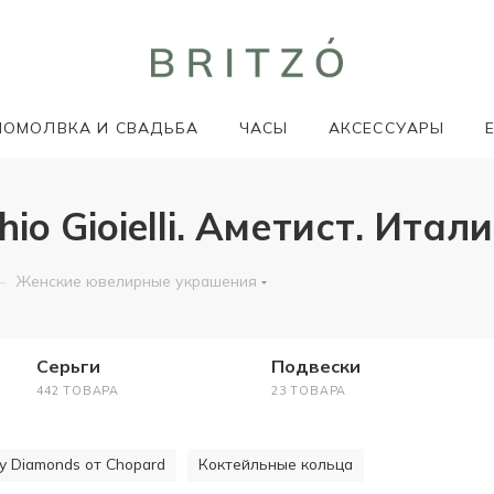
ПОМОЛВКА И СВАДЬБА
ЧАСЫ
АКСЕССУАРЫ
o Gioielli. Аметист. Итал
—
Женские ювелирные украшения
Серьги
Подвески
442 ТОВАРА
23 ТОВАРА
y Diamonds от Chopard
Коктейльные кольца