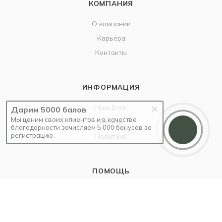
КОМПАНИЯ
О компании
Карьера
Контакты
ИНФОРМАЦИЯ
Наш Блог
Дарим 5000 балов
Мы ценим своих клиентов и в качестве
Бутики
благодарности зачисляем 5 000 бонусов за
регистрацию
Политика
ПОМОЩЬ
Бонусы благодарности
Условия оплаты
Условия доставки