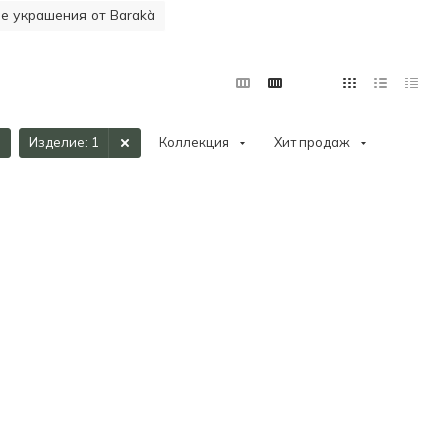
 украшения от Barakà
Изделие
: 1
Коллекция
Хит продаж