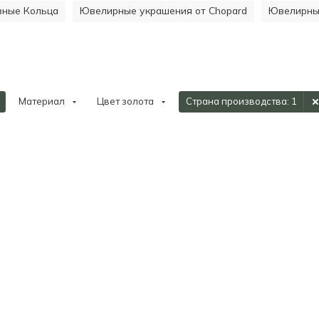
ивные Кольца
Ювелирные украшения от Chopard
Ювелирные
Материал
Цвет золота
Страна производства
: 1