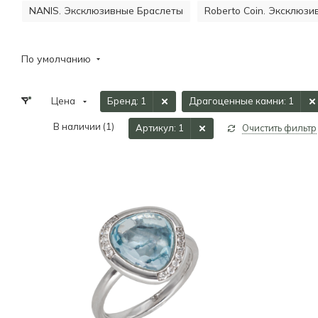
NANIS. Эксклюзивные Браслеты
Roberto Coin. Эксклюз
По умолчанию
Цена
Бренд
: 1
Драгоценные камни
: 1
В наличии (
1
)
Артикул
: 1
Очистить фильтр