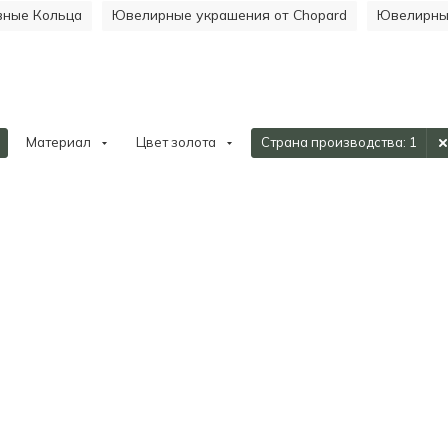
ивные Кольца
Ювелирные украшения от Chopard
Ювелирные
Материал
Цвет золота
Страна производства
: 1