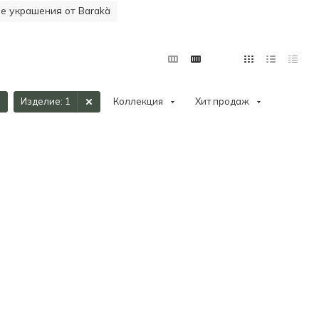
 украшения от Barakà
Изделие
: 1
Коллекция
Хит продаж