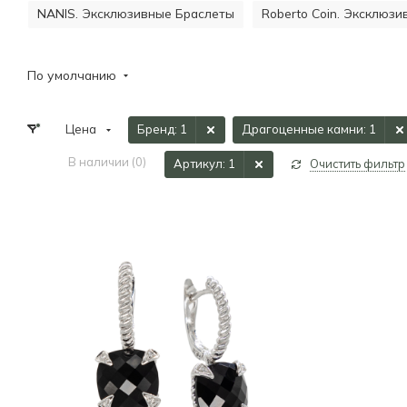
NANIS. Эксклюзивные Браслеты
Roberto Coin. Эксклюз
По умолчанию
Цена
Бренд
: 1
Драгоценные камни
: 1
В наличии (
0
)
Артикул
: 1
Очистить фильтр