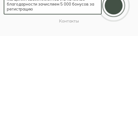
О компании
благодарности зачисляем 5 000 бонусов за
регистрацию
Карьера
Контакты
ИНФОРМАЦИЯ
Наш Блог
Бутики
Политика
ПОМОЩЬ
Бонусы благодарности
Условия оплаты
Условия доставки
Гарантия на товар