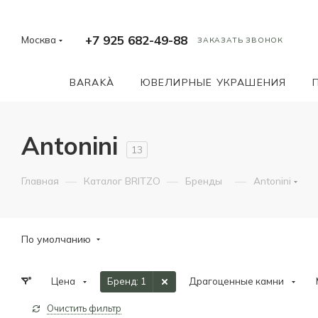
+7 925 682-49-88
Москва
ЗАКАЗАТЬ ЗВОНОК
BARAKÀ
ЮВЕЛИРНЫЕ УКРАШЕНИЯ
Antonini
13
—
—
—
Главная
Каталог BRITZO
Бренды
Antonini
По умолчанию
Цена
Бренд
: 1
Драгоценные камни
Очистить фильтр